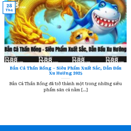
28
Th4
Bắn Cá Thần Rồng – Siêu Phẩm Xuất Sắc, Dẫn Đầu
Xu Hướng 2025
Bắn Cá Thần Rồng đã trở thành một trong những siêu
phẩm săn cá nằm [...]