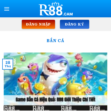
Bỏ
qua
nội
dung
ĐĂNG NHẬP
ĐĂNG KÝ
BẮN CÁ
28
Th4